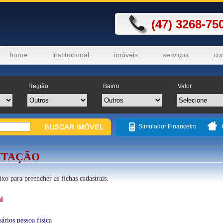
(47) 3268-75
home
institucional
imóveis
serviços
co
Região
Bairro
Valor
Simulador Financeiro
TAÇÃO
ixo para preencher as fichas cadastrais.
l
rios pessoa fisica