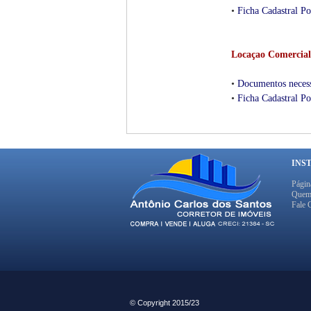
•
Ficha Cadastral P
Locaçao Comercial
•
Documentos necess
•
Ficha Cadastral P
INS
Página
Quem
Fale 
© Copyright 2015/23