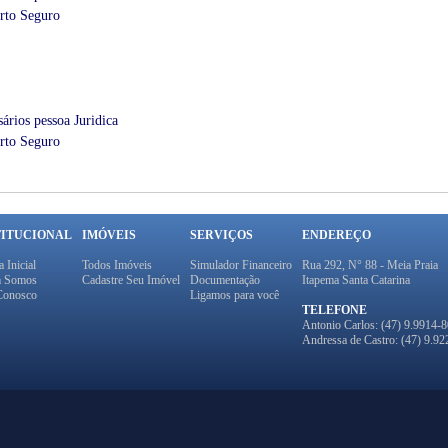
orto Seguro
ários pessoa Juridica
orto Seguro
TITUCIONAL
IMÓVEIS
SERVIÇOS
ENDEREÇO
 Inicial
Todos Imóveis
Simulador Financeiro
Rua 292, N° 88 - Meia Praia
 Somos
Cadastre Seu Imóvel
Documentação
Itapema Santa Catarina
Conosco
Ligamos para você
TELEFONE
Antonio Carlos: (47) 9.9914-
Andressa de Castro: (47) 9.9