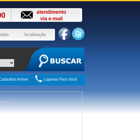
atendimento
00
via e-mail
ntato
localização
Cadastrar Imóvel
Ligamos Para Você