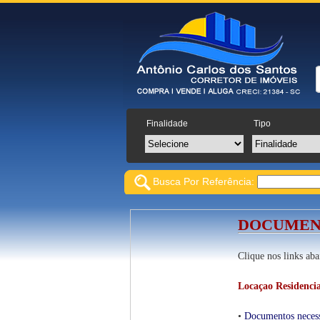
Finalidade
Tipo
Busca Por Referência:
DOCUMEN
Clique nos links aba
Locaçao Residencia
•
Documentos necessá